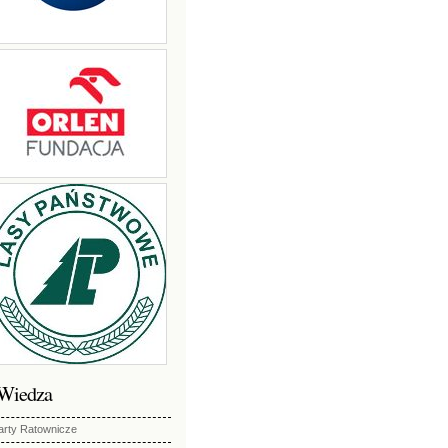
Wiedza
arty Ratownicze