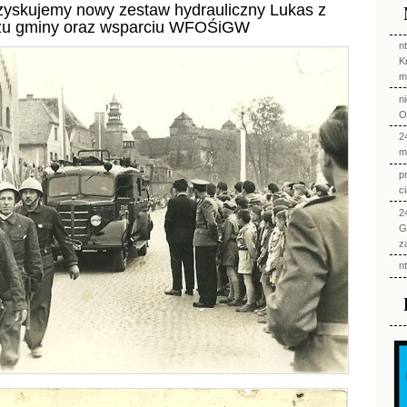
ozyskujemy nowy zestaw hydrauliczny Lukas z
zu gminy oraz wsparciu WFOŚiGW
n
K
m
n
O
2
m
p
c
2
G
z
n