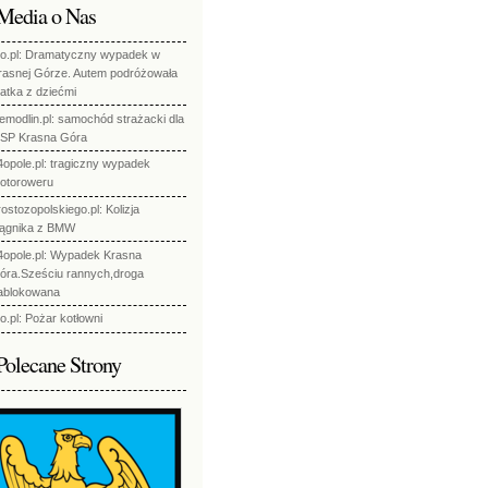
Media o Nas
to.pl: Dramatyczny wypadek w
rasnej Górze. Autem podróżowała
atka z dziećmi
iemodlin.pl: samochód strażacki dla
SP Krasna Góra
4opole.pl: tragiczny wypadek
otoroweru
rostozopolskiego.pl: Kolizja
iągnika z BMW
4opole.pl: Wypadek Krasna
óra.Sześciu rannych,droga
ablokowana
to.pl: Pożar kotłowni
Polecane Strony