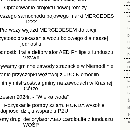
J
. - Opracowanie projektu nowej remizy
W
nowszego samochodu bojowego marki MERCEDES
O
1222
ś
P
- Pierwszy wyjazd MERCEDESEM do akcji
B
czystość przekazania wozu bojowego dla naszej
U
jednostki
o
ednostki trafia defibrylator AED Philips z funduszu
P
MSWiA
J
grywamy gminne zawody strażackie w Niemodlinie
p
zanie przyczepki wężowej z JRG Niemodlin
C
P
onimy mistrzostwa gminy na zawodach w Krasnej
p
Górze
B
zesień 2024r. - "Wielka woda"
Ś
. - Pozyskanie pompy szlam. HONDA wysokiej
M
dajności dzięki wsparciu PZU
S
emy drugi defibrylator AED CardioLife z funduszu
T
WOŚP