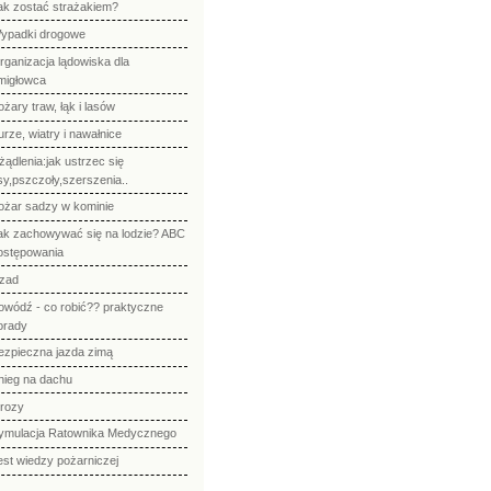
ak zostać strażakiem?
ypadki drogowe
rganizacja lądowiska dla
migłowca
ożary traw, łąk i lasów
urze, wiatry i nawałnice
żądlenia:jak ustrzec się
sy,pszczoły,szerszenia..
ożar sadzy w kominie
ak zachowywać się na lodzie? ABC
ostępowania
zad
owódź - co robić?? praktyczne
orady
ezpieczna jazda zimą
nieg na dachu
rozy
ymulacja Ratownika Medycznego
est wiedzy pożarniczej