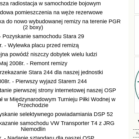
wsza radiostacja w samochodzie bojowym
udowa pomieszczenia na węże rezerwowe
zka do nowo wybudowanej remizy na terenie PGR
(2 boxy)
 - Pozyskanie samochodu Stara 29
r. - Wylewka placu przed remizą
ejna powódź niszczy dobytek wielu ludzi
Maj 2008r. - Remont remizy
Przekazanie Stara 244 dla naszej jednostki
008r. - Pierwszy wyjazd Starem 244
tanie pierwszej strony internetowej naszej OSP
iał w Międzynarodowym Turnieju Piłki Wodnej w
Przechodzie
zyskanie selektywnego powiadamiania DSP 52
zekazanie samochodu VW Transporter T4 z JRG
Niemodlin
K
r. - Nadanie sztandaru dla naszej OSP